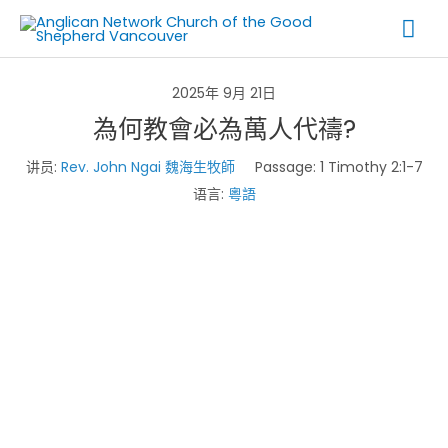
跳
主
至
菜
内
容
2025年 9月 21日
单
為何教會必為萬人代禱?
讲员:
Rev. John Ngai 魏海生牧師
Passage:
1 Timothy 2:1-7
语言:
粵語