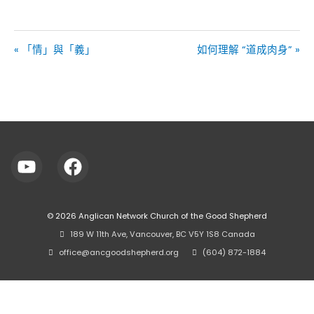
« 「情」與「義」
如何理解 “道成肉身” »
© 2026
Anglican Network Church of the Good Shepherd
⠀189 W 11th Ave, Vancouver, BC V5Y 1S8 Canada
⠀office@ancgoodshepherd.org
⠀⠀
⠀(604) 872-1884