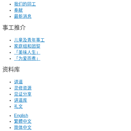
我们的同工
奉献
最新消息
事工推介
儿童及青年事工
家庭组和团契
「美味人生」
「为爱而煮」
资料库
讲道
灵修资源
见证分享
讲道库
礼文
English
繁體中文
简体中文