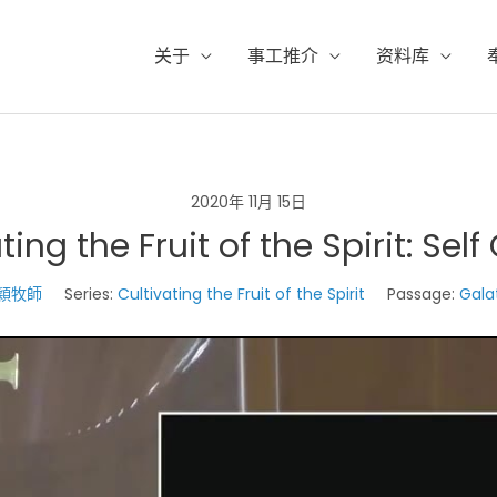
关于
事工推介
资料库
2020年 11月 15日
ting the Fruit of the Spirit: Self
譚智穎牧師
Series:
Cultivating the Fruit of the Spirit
Passage:
Gala