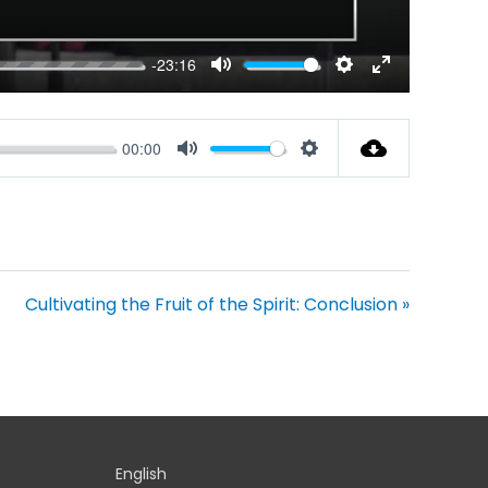
-23:16
Mute
Settings
Enter
fullscreen
00:00
Mute
Settings
Cultivating the Fruit of the Spirit: Conclusion »
English