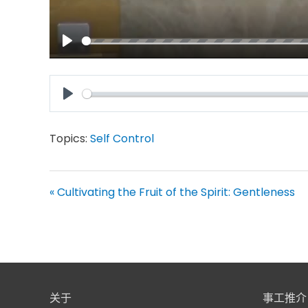
Play
Play
Topics:
Self Control
« Cultivating the Fruit of the Spirit: Gentleness
关于
事工推介