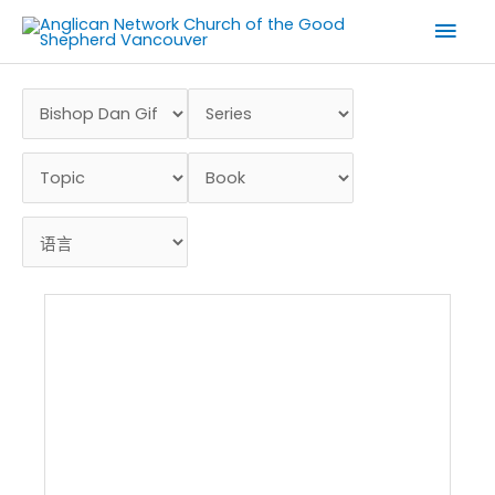
跳
主
至
菜
内
容
单