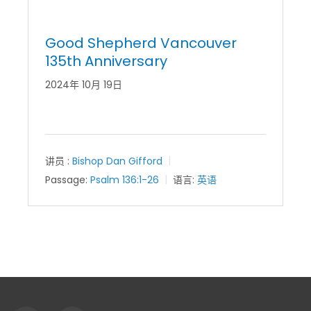
Good Shepherd Vancouver
135th Anniversary
2024年 10月 19日
讲员 :
Bishop Dan Gifford
Passage:
Psalm 136:1-26
语言:
英语