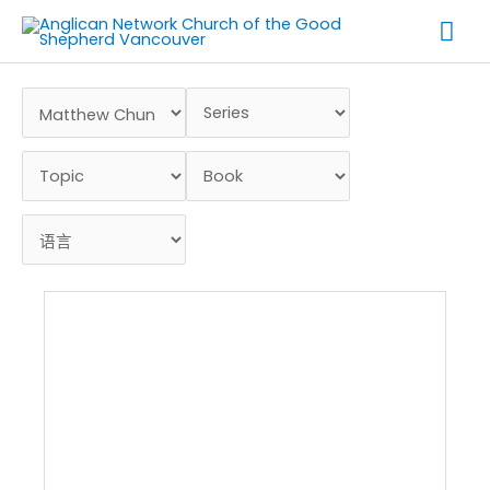
跳
主
至
菜
内
容
单