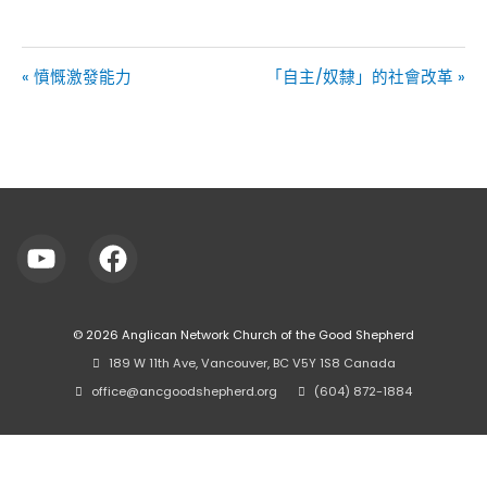
« 憤慨激發能力
「自主/奴隸」的社會改革 »
© 2026
Anglican Network Church of the Good Shepherd
⠀189 W 11th Ave, Vancouver, BC V5Y 1S8 Canada
⠀office@ancgoodshepherd.org
⠀⠀
⠀(604) 872-1884