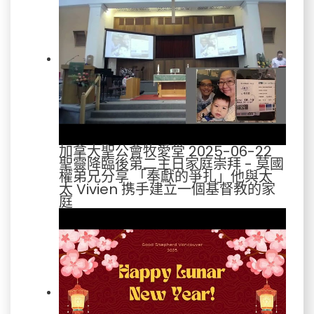
加拿大聖公會牧愛堂 2025-06-22
聖靈降臨後第二主日家庭崇拜 - 莫國
權弟兄分享 「奉獻的爭扎」他與太
太 Vivien 携手建立一個基督教的家
庭