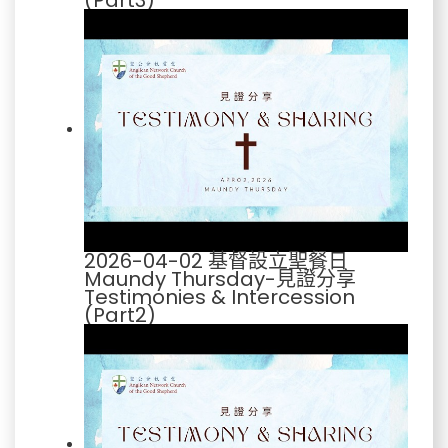
(Part3)
2026-04-02 基督設立聖餐日
Maundy Thursday-見證分享
Testimonies & Intercession
(Part2)