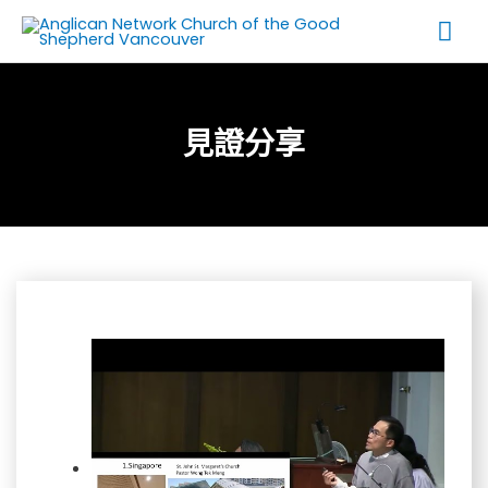
Skip
Mai
to
Me
content
見證分享