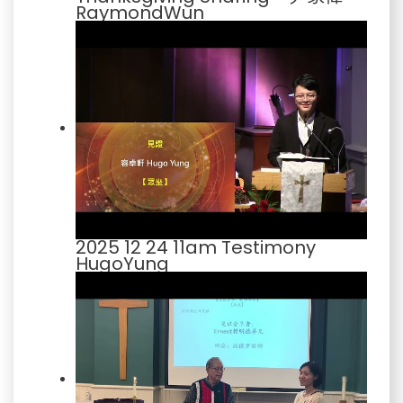
RaymondWun
2025 12 24 11am Testimony
HugoYung