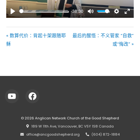
-38:30
Play
Mute
Settings
Enter
fullsc
« 数算代价：背起十架跟随耶
最后的醒悟：不义管家 “自救”
稣
或“悔改” »
© 2026
Anglican Network Church of the Good Shepherd
⠀189 W 11th Ave, Vancouver, BC V5Y 1S8 Canada
⠀office@ancgoodshepherd.org
⠀⠀
⠀(604) 872-1884