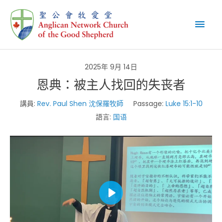
Skip
Mai
to
content
Men
2025年 9月 14日
恩典：被主人找回的失丧者
講員:
Rev. Paul Shen 沈保羅牧師
Passage:
Luke 15:1-10
語言:
国语
Play