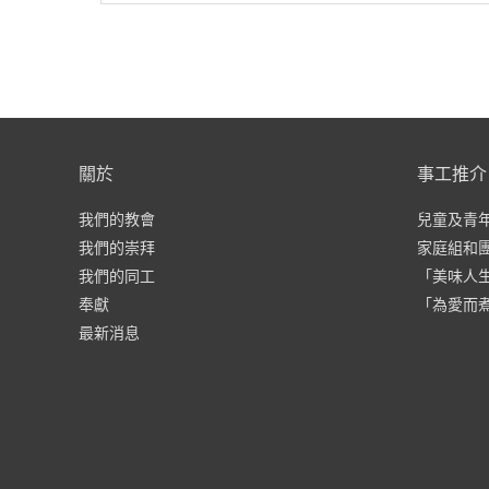
關於
事工推介
我們的教會
兒童及青
我們的崇拜
家庭組和
我們的同工
「美味人
奉獻
「為愛而
最新消息