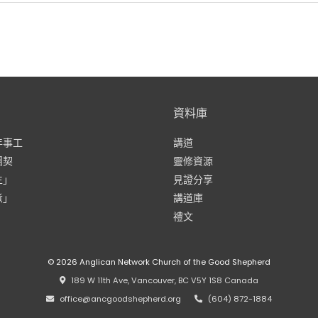
資料庫
年事工
講道
團契
靈修資源
生」
見證分享
煮」
講道庫
禮文
© 2026
Anglican Network Church of the Good Shepherd
⠀189 W 11th Ave, Vancouver, BC V5Y 1S8 Canada
⠀office@ancgoodshepherd.org
⠀⠀
⠀(604) 872-1884