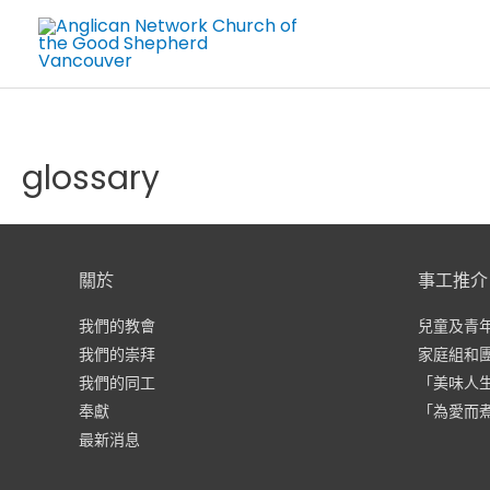
Skip
to
content
glossary
關於
事工推介
我們的教會
兒童及青
我們的崇拜
家庭組和
我們的同工
「美味人
奉獻
「為愛而
最新消息