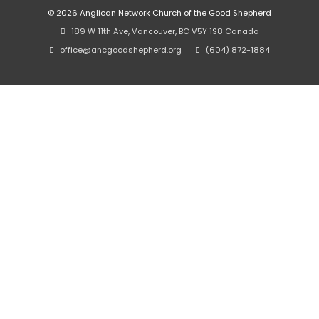
© 2026
Anglican Network Church of the Good Shepherd
⠀189 W 11th Ave, Vancouver, BC V5Y 1S8 Canada
⠀office@ancgoodshepherd.org
⠀⠀
⠀(604) 872-1884