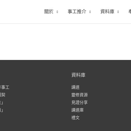
關於
事工推介
資料庫
資料庫
年事工
講道
團契
靈修資源
生」
見證分享
煮」
講道庫
禮文