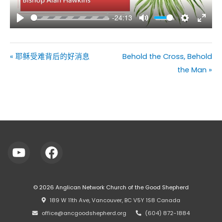
-24:13
Play
Mute
Settings
Enter
fullsc
« 耶稣受难背后的好消息
Behold the Cross, Behold
the Man »
© 2026
Anglican Network Church of the Good Shepherd
⠀189 W 11th Ave, Vancouver, BC V5Y 1S8 Canada
⠀office@ancgoodshepherd.org
⠀⠀
⠀(604) 872-1884