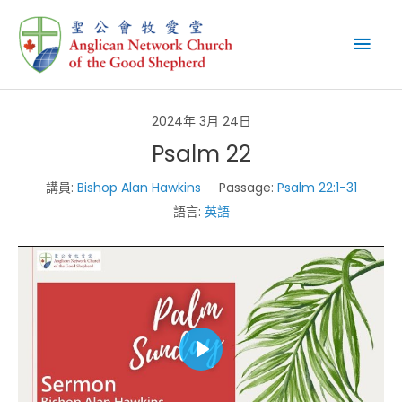
Skip
Mai
to
content
Men
2024年 3月 24日
Psalm 22
講員:
Bishop Alan Hawkins
Passage:
Psalm 22:1-31
語言:
英語
Play