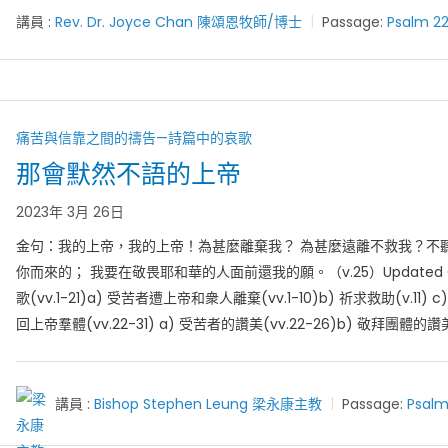
講員 :
Rev. Dr. Joyce Chan 陳頌恩牧師/博士
Passage:
Psalm 22
痛苦與信靠之間的禱告—詩篇中的哀歌
那會默然不語的上帝
2023年 3月 26日
金句：我的上帝，我的上帝！為甚麼離棄我？ 為甚麼遠離不救我？不聽
你而來的； 我要在敬畏耶和華的人面前還我的願。（v.25）Updated Out
歌(vv.1-21)a) 受苦者遭上帝和衆人離棄(vv.1-10)b) 祈求救助(v.11) c) 
回上帝羣體(vv.22-31) a) 受苦者的讚美(vv.22-26)b) 敬拜團體的讚美(
講員 :
Bishop Stephen Leung 梁永康主教
Passage:
Psalm