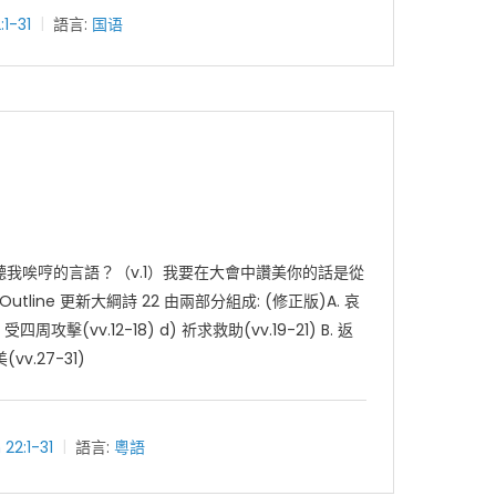
:1-31
語言:
国语
我唉哼的言語？（v.1）我要在大會中讚美你的話是從
line 更新大綱詩 22 由兩部分組成: (修正版)A. 哀
受四周攻擊(vv.12-18) d) 祈求救助(vv.19-21) B. 返
vv.27-31)
 22:1-31
語言:
粵語