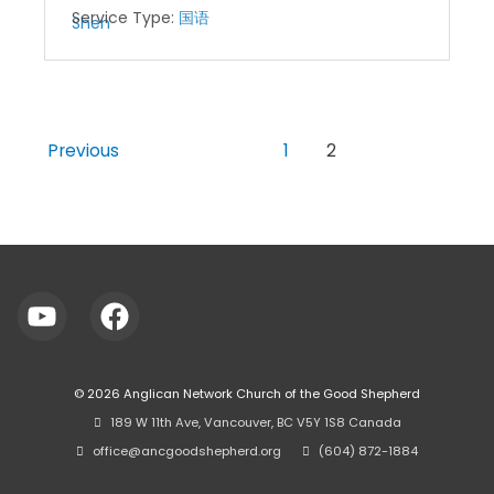
Service Type:
国语
Previous
1
2
© 2026
Anglican Network Church of the Good Shepherd
⠀189 W 11th Ave, Vancouver, BC V5Y 1S8 Canada
⠀office@ancgoodshepherd.org
⠀⠀
⠀(604) 872-1884