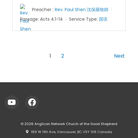
Preacher :
Rev. Paul Shen 沈保羅牧師
Passage:
Acts 4:1-14
Service Type:
国语
1
2
Next
© 2026
Anglican Network Church of the Good Shepherd
⠀189 W 11th Ave, Vancouver, BC V5Y 1S8 Canada