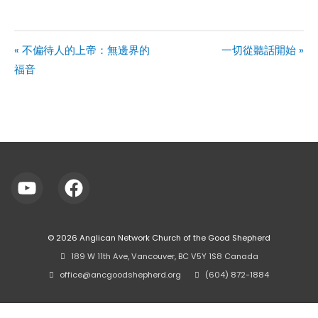
« 不偏待人的上帝：無邊界的
一切從聽話開始 »
福音
© 2026
Anglican Network Church of the Good Shepherd
⠀189 W 11th Ave, Vancouver, BC V5Y 1S8 Canada
⠀office@ancgoodshepherd.org
⠀⠀
⠀(604) 872-1884