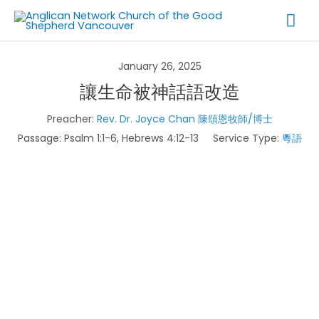
Skip
Mai
to
Me
content
January 26, 2025
讓生命被神話語改造
Preacher:
Rev. Dr. Joyce Chan 陳頌恩牧師/博士
Passage:
Psalm 1:1-6, Hebrews 4:12-13
Service Type:
粵語