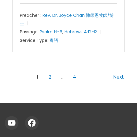
Preacher :
Rev. Dr. Joyce Chan 陳頌恩牧師/博
士
Passage:
Psalm 1:1-6
,
Hebrews 4:12-13
Service Type:
粵語
1
2
…
4
Next