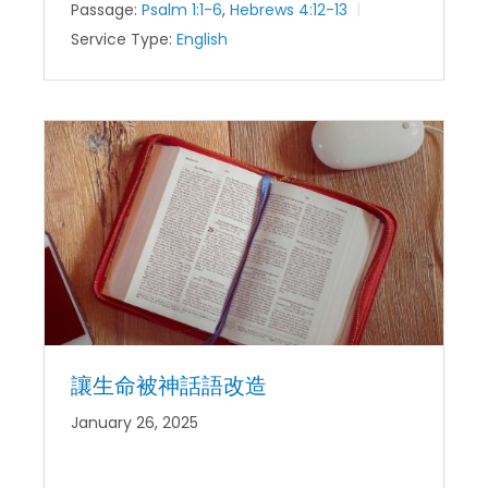
Passage:
Psalm 1:1-6
,
Hebrews 4:12-13
Service Type:
English
讓生命被神話語改造
January 26, 2025