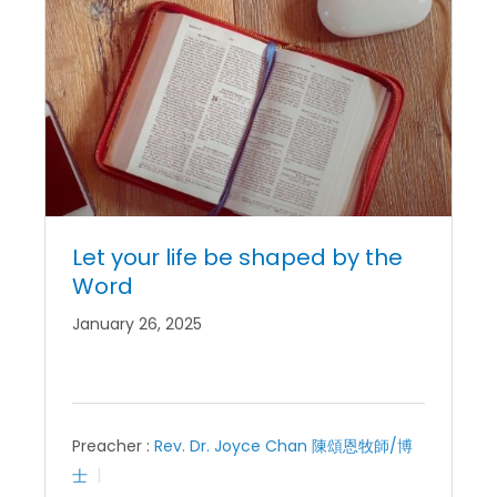
Let your life be shaped by the
Word
January 26, 2025
Preacher :
Rev. Dr. Joyce Chan 陳頌恩牧師/博
士